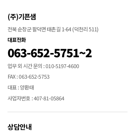
(주)기픈샘
전북 순창군 팔덕면 태촌길 1-64 (덕천리 511)
대표전화
063-652-5751~2
업무 외 시간 문의
010-5197-4600
FAX
063-652-5753
대표
양환태
사업자번호
407-81-05864
상담안내