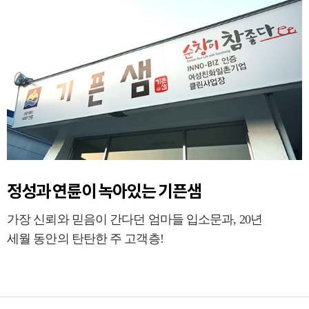
정성과 연륜이 녹아있는 기픈샘
가장 신뢰와 믿음이 간다던 엄마들 입소문과, 20년
세월 동안의 탄탄한 주 고객층!