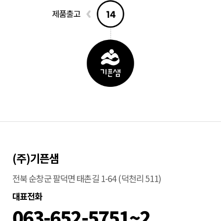
(주)기픈샘
전북 순창군 팔덕면 태촌길 1-64 (덕천리 511)
대표전화
063-652-5751~2